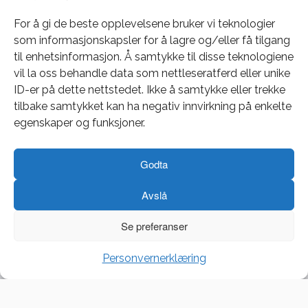
Phishing
For å gi de beste opplevelsene bruker vi teknologier
som informasjonskapsler for å lagre og/eller få tilgang
til enhetsinformasjon. Å samtykke til disse teknologiene
vil la oss behandle data som nettleseratferd eller unike
ID-er på dette nettstedet. Ikke å samtykke eller trekke
tilbake samtykket kan ha negativ innvirkning på enkelte
Noe nytt, mye likt, men definitivt en ny og freshere
egenskaper og funksjoner.
look. Med Windows 11 kommer et oppdatert
utseende med moderne og minimalistisk design, i
tillegg til noen nye funksjoner. Et mer oversiktlig og
Godta
proft utseende gir deg følelsen av en helt ny PC, selv
om du oppgraderer din gamle. I […]
Avslå
Se preferanser
Windows 11
Personvernerklæring