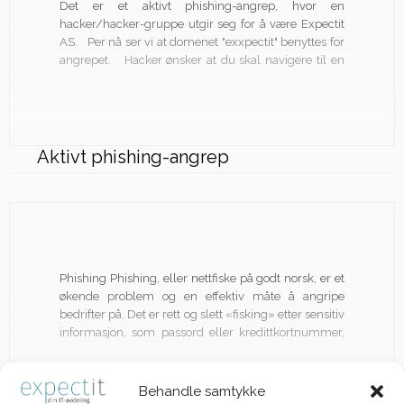
Det er et aktivt phishing-angrep, hvor en
Support
hacker/hacker-gruppe utgir seg for å være Expectit
AS. Per nå ser vi at domenet "exxpectit" benyttes for
angrepet. Hacker ønsker at du skal navigere til en
nettside som ligner på Expectit AS sin, hvor det er
mulig å legge inn påloggings […]
Aktivt phishing-angrep
Phishing Phishing, eller nettfiske på godt norsk, er et
økende problem og en effektiv måte å angripe
bedrifter på. Det er rett og slett «fisking» etter sensitiv
informasjon, som passord eller kredittkortnummer,
for å svindle kunden. Menneskelige sårbarheter
utnyttes, og lurer deg til å oppgi passord eller annen
informasjon, som […]
Behandle samtykke