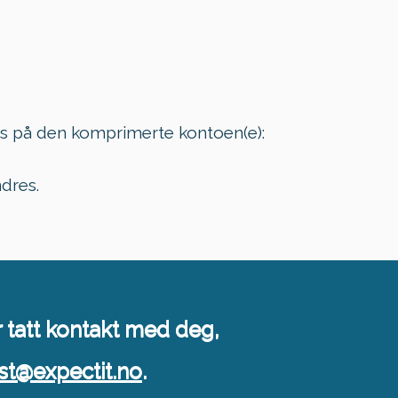
es på den komprimerte kontoen(e):
dres.
r tatt kontakt med deg,
st@expectit.no
.