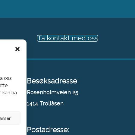
Ta kontakt med oss
la oss
Besøksadresse:
ette
Rosenholmveien 25,
t kan ha
1414 Trollåsen
ranser
Postadresse: