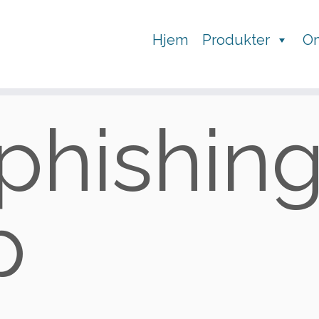
Hjem
Produkter
O
 phishin
p