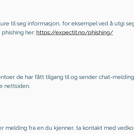
lure til seg informasjon, for eksempel ved å utgi s
 phishing her:
https://expectit.no/phishing/
ontoer de har fått tilgang til og sender chat-melding
ke nettsiden.
ller melding fra en du kjenner, ta kontakt med ve