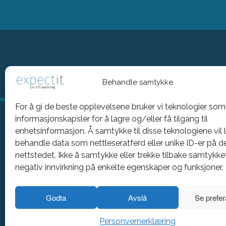
Behandle samtykke
For å gi de beste opplevelsene bruker vi teknologier som
informasjonskapsler for å lagre og/eller få tilgang til
enhetsinformasjon. Å samtykke til disse teknologiene vil 
Kontortid:
behandle data som nettleseratferd eller unike ID-er på d
nettstedet. Ikke å samtykke eller trekke tilbake samtykke
08:00 - 16:00
Man-fre:
negativ innvirkning på enkelte egenskaper og funksjoner.
24/7
Vakt:
Godta
Avslå
Se prefe
Personvernerklæring